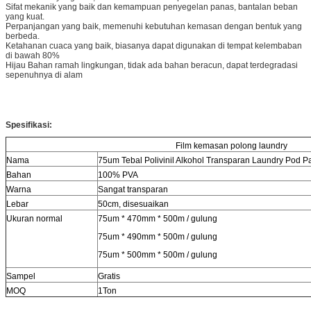
Sifat mekanik yang baik dan kemampuan penyegelan panas, bantalan beban
yang kuat.
Perpanjangan yang baik, memenuhi kebutuhan kemasan dengan bentuk yang
berbeda.
Ketahanan cuaca yang baik, biasanya dapat digunakan di tempat kelembaban
di bawah 80%
Hijau Bahan ramah lingkungan, tidak ada bahan beracun, dapat terdegradasi
sepenuhnya di alam
Spesifikasi:
Film kemasan polong laundry
Nama
75um Tebal Polivinil Alkohol Transparan Laundry Pod Pa
Bahan
100% PVA
Warna
Sangat transparan
Lebar
50cm, disesuaikan
Ukuran normal
75um * 470mm * 500m / gulung
75um * 490mm * 500m / gulung
75um * 500mm * 500m / gulung
Sampel
Gratis
MOQ
1Ton