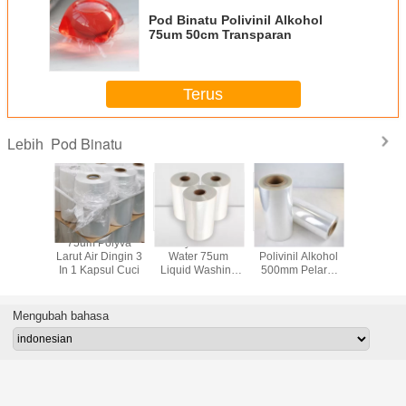
Pod Binatu Polivinil Alkohol
75um 50cm Transparan
Terus
Pod Binatu
Lebih
Kapsul
75um Polyva
Polyva Cold
Pod Binatu
Pod Bina
 Cuci
Larut Air Dingin 3
Water 75um
Polivinil Alkohol
47c
In 1 Kapsul Cuci
Liquid Washing
500mm Pelarut
Capsule
Air
Mengubah bahasa