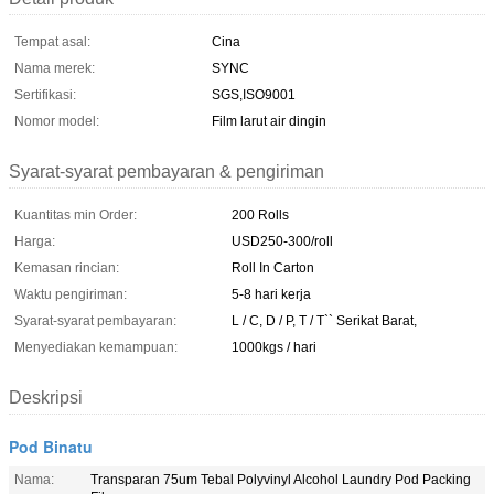
Tempat asal:
Cina
Nama merek:
SYNC
Sertifikasi:
SGS,ISO9001
Nomor model:
Film larut air dingin
Syarat-syarat pembayaran & pengiriman
Kuantitas min Order:
200 Rolls
Harga:
USD250-300/roll
Kemasan rincian:
Roll In Carton
Waktu pengiriman:
5-8 hari kerja
Syarat-syarat pembayaran:
L / C, D / P, T / T`` Serikat Barat,
Menyediakan kemampuan:
1000kgs / hari
Deskripsi
Pod Binatu
Nama:
Transparan 75um Tebal Polyvinyl Alcohol Laundry Pod Packing