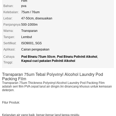
Film
Bahan:
pva
Ketebalan:
75um / 76um
Lebar:
47-50cm, disesuaikan
Panjangnya:
500-1000m
Warna:
Transparan
Tangan:
Lembut
Sertifikat:
ISO9001, SGS
Aplikasi:
Cairan pengepakan
Pod Binatu 75um 50cm
Pod Binatu Polivinil Alkohol
Cahaya
,
,
Kapsul cuci pakaian Polivinil Alkohol
Tinggi:
Transparan 75um Tebal Polyvinyl Alcohol Laundry Pod
Packing Film
Transparan 75um Thickness Polyvinyl Alcohol Laundry Pod Packing Film
adalah seri film PVA cepat larut air dingin.Ini dirancang khusus untuk kemasan
deterjen.
Fitur Produk:
Kelarutan air yang baik, benar-benar larut tanpa residu.