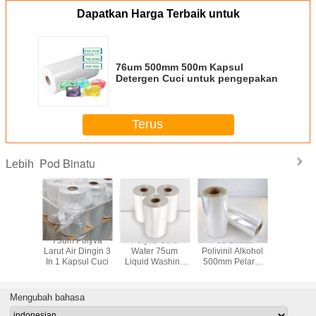
Dapatkan Harga Terbaik untuk
76um 500mm 500m Kapsul
Detergen Cuci untuk pengepakan
Terus
Pod Binatu
Lebih
Kapsul
75um Polyva
Polyva Cold
Pod Binatu
Pod Bina
 Cuci
Larut Air Dingin 3
Water 75um
Polivinil Alkohol
47c
In 1 Kapsul Cuci
Liquid Washing
500mm Pelarut
Capsule
Air
Mengubah bahasa