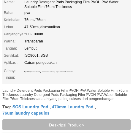
Nama:
Laundry Detergent Pods Packaging Film PVOH PVA Water
Soluble Film 76um Thickness
Bahan:
pva
Ketebalan:
75um / 76um
Lebar:
47-50cm, disesuaikan
Panjangnya:
500-1000m
Warna:
Transparan
Tangan:
Lembut
Sertifikat:
ISO9001, SGS
Aplikasi:
Cairan pengepakan
Cahaya
,
,
Kapsul deterjen cuci 76um 500mm
kapsul deterjen cuci 500m
kapsul cairan laundry 76um 500mm
Tinggi:
Laundry Detergent Pods Packaging Film PVOH PVA Water Soluble Film 76um
Thickness Laundry Detergent Pods Packaging Film PVOH PVA Water Soluble
Film 76um Thickness adalah yang paling sukses dari pengembangan ...
SGS Laundry Pod
470mm Laundry Pod
Tag:
,
,
76um laundry capsules
Deskripsi Produk >