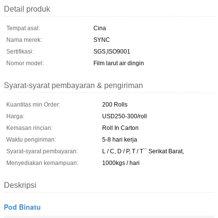
Detail produk
Tempat asal:
Cina
Nama merek:
SYNC
Sertifikasi:
SGS,ISO9001
Nomor model:
Film larut air dingin
Syarat-syarat pembayaran & pengiriman
Kuantitas min Order:
200 Rolls
Harga:
USD250-300/roll
Kemasan rincian:
Roll In Carton
Waktu pengiriman:
5-8 hari kerja
Syarat-syarat pembayaran:
L / C, D / P, T / T`` Serikat Barat,
Menyediakan kemampuan:
1000kgs / hari
Deskripsi
Pod Binatu