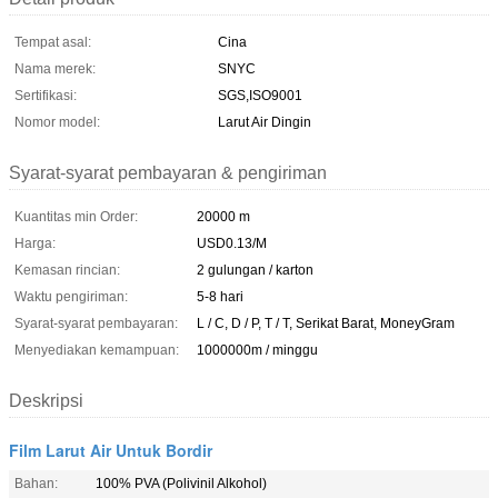
Tempat asal:
Cina
Nama merek:
SNYC
Sertifikasi:
SGS,ISO9001
Nomor model:
Larut Air Dingin
Syarat-syarat pembayaran & pengiriman
Kuantitas min Order:
20000 m
Harga:
USD0.13/M
Kemasan rincian:
2 gulungan / karton
Waktu pengiriman:
5-8 hari
Syarat-syarat pembayaran:
L / C, D / P, T / T, Serikat Barat, MoneyGram
Menyediakan kemampuan:
1000000m / minggu
Deskripsi
Film Larut Air Untuk Bordir
Bahan:
100% PVA (Polivinil Alkohol)