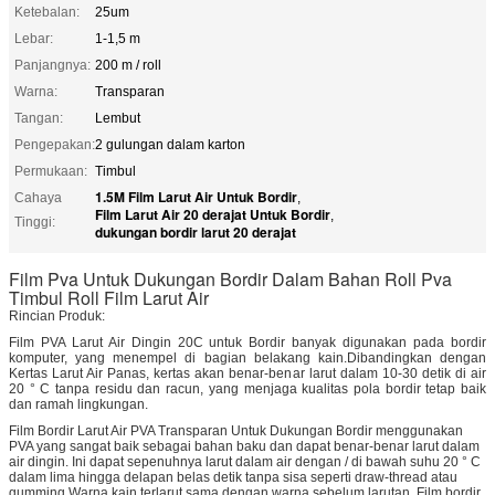
Ketebalan:
25um
Lebar:
1-1,5 m
Panjangnya:
200 m / roll
Warna:
Transparan
Tangan:
Lembut
Pengepakan:
2 gulungan dalam karton
Permukaan:
Timbul
1.5M Film Larut Air Untuk Bordir
Cahaya
,
Film Larut Air 20 derajat Untuk Bordir
,
Tinggi:
dukungan bordir larut 20 derajat
Film Pva Untuk Dukungan Bordir Dalam Bahan Roll Pva
Timbul Roll Film Larut Air
Rincian Produk:
Film PVA Larut Air Dingin 20C untuk Bordir banyak digunakan pada bordir
komputer, yang menempel di bagian belakang kain.Dibandingkan dengan
Kertas Larut Air Panas, kertas akan benar-benar larut dalam 10-30 detik di air
20 ° C tanpa residu dan racun, yang menjaga kualitas pola bordir tetap baik
dan ramah lingkungan.
Film Bordir Larut Air PVA Transparan Untuk Dukungan Bordir menggunakan
PVA yang sangat baik sebagai bahan baku dan dapat benar-benar larut dalam
air dingin. Ini dapat sepenuhnya larut dalam air dengan / di bawah suhu 20 ° C
dalam lima hingga delapan belas detik tanpa sisa seperti draw-thread atau
gumming.Warna kain terlarut sama dengan warna sebelum larutan. Film bordir