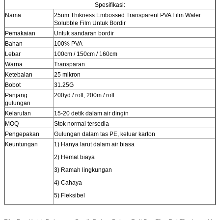
Spesifikasi:
Nama
25um Thikness Embossed Transparent PVA Film Water
Solubble Film Untuk Bordir
Pemakaian
Untuk sandaran bordir
Bahan
100% PVA
Lebar
100cm / 150cm / 160cm
Warna
Transparan
Ketebalan
25 mikron
Bobot
31.25G
Panjang
200yd / roll, 200m / roll
gulungan
Kelarutan
15-20 detik dalam air dingin
MOQ
Stok normal tersedia
Pengepakan
Gulungan dalam tas PE, keluar karton
Keuntungan
1) Hanya larut dalam air biasa
2) Hemat biaya
3) Ramah lingkungan
4) Cahaya
5) Fleksibel