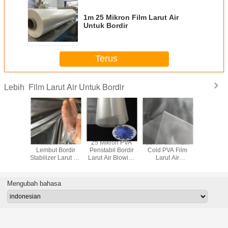
1m 25 Mikron Film Larut Air
Untuk Bordir
Terus
Film Larut Air Untuk Bordir
Lebih
rut Air
Mesin PVA
25 Mikron PVA
Bordir Stabilizer
Film Lar
l Alcohol
Lembut Bordir
Penstabil Bordir
Cold PVA Film
ISO9001
Bordir
Stabilizer Larut Air
Larut Air Blowing
Larut Air
Bord
Lebar 1,6M
Casting
Ketebalan 35um
Mengubah bahasa