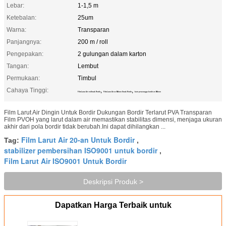
Lebar:
1-1,5 m
Ketebalan:
25um
Warna:
Transparan
Panjangnya:
200 m / roll
Pengepakan:
2 gulungan dalam karton
Tangan:
Lembut
Permukaan:
Timbul
Cahaya Tinggi:
,
,
Film Larut Air 1m Untuk Bordir
Film Larut Air 25 Mikron Untuk Bordir
kain penyangga bordir 25 Mikron
Film Larut Air Dingin Untuk Bordir Dukungan Bordir Terlarut PVA Transparan
Film PVOH yang larut dalam air memastikan stabilitas dimensi, menjaga ukuran
akhir dari pola bordir tidak berubah.Ini dapat dihilangkan ...
Film Larut Air 20-an Untuk Bordir
Tag:
,
stabilizer pembersihan ISO9001 untuk bordir
,
Film Larut Air ISO9001 Untuk Bordir
Deskripsi Produk >
Dapatkan Harga Terbaik untuk