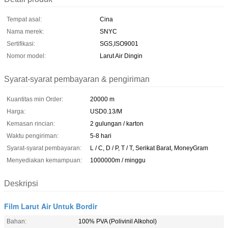
Tempat asal:
Cina
Nama merek:
SNYC
Sertifikasi:
SGS,ISO9001
Nomor model:
Larut Air Dingin
Syarat-syarat pembayaran & pengiriman
Kuantitas min Order:
20000 m
Harga:
USD0.13/M
Kemasan rincian:
2 gulungan / karton
Waktu pengiriman:
5-8 hari
Syarat-syarat pembayaran:
L / C, D / P, T / T, Serikat Barat, MoneyGram
Menyediakan kemampuan:
1000000m / minggu
Deskripsi
Film Larut Air Untuk Bordir
Bahan:
100% PVA (Polivinil Alkohol)