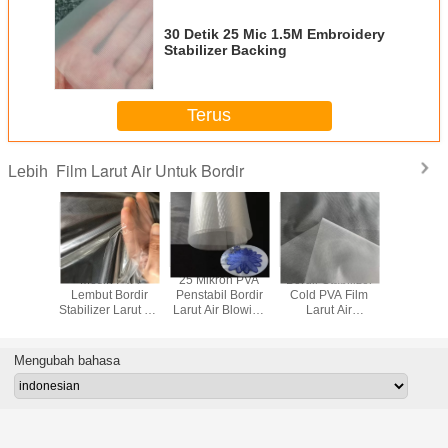
30 Detik 25 Mic 1.5M Embroidery
Stabilizer Backing
Terus
Film Larut Air Untuk Bordir
Lebih
rut Air
Mesin PVA
25 Mikron PVA
Bordir Stabilizer
Film Lar
l Alcohol
Lembut Bordir
Penstabil Bordir
Cold PVA Film
ISO9001
Bordir
Stabilizer Larut Air
Larut Air Blowing
Larut Air
Bord
Lebar 1,6M
Casting
Ketebalan 35um
Mengubah bahasa