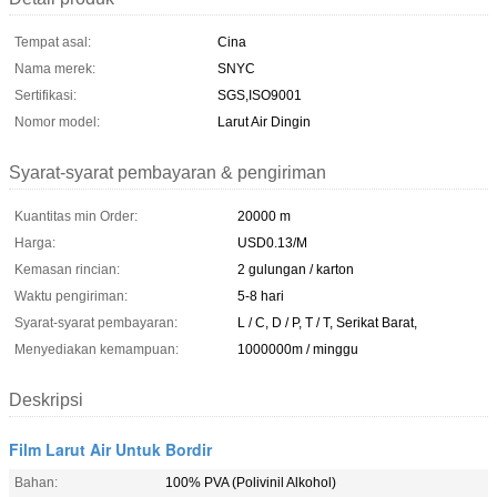
Tempat asal:
Cina
Nama merek:
SNYC
Sertifikasi:
SGS,ISO9001
Nomor model:
Larut Air Dingin
Syarat-syarat pembayaran & pengiriman
Kuantitas min Order:
20000 m
Harga:
USD0.13/M
Kemasan rincian:
2 gulungan / karton
Waktu pengiriman:
5-8 hari
Syarat-syarat pembayaran:
L / C, D / P, T / T, Serikat Barat,
Menyediakan kemampuan:
1000000m / minggu
Deskripsi
Film Larut Air Untuk Bordir
Bahan:
100% PVA (Polivinil Alkohol)