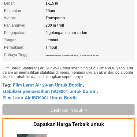
Lebar:
1-1,5 m
Ketebalan:
25um
Warna:
Transparan
Panjangnya:
200 m / roll
Pengepakan:
2 gulungan dalam karton
Tangan:
Lembut
Permukaan:
Timbul
Cahaya Tinggi:
,
,
1.5M dukungan stabilizer bordir
25 dukungan stabilizer bordir Mic
25 dukungan lengket Mic untuk bordir
Film Bordir Stabilizer Larut Air PVA Bordir Interlining SGS Film PVOH yang larut
dalam air memastikan stabilitas dimensi, menjaga ukuran akhir dari pola bordir
tidak berubah.Ini dapat dihilangkan sepenuhnya ...
Film Larut Air 20-an Untuk Bordir
Tag:
,
stabilizer pembersihan ISO9001 untuk bordir
,
Film Larut Air ISO9001 Untuk Bordir
Deskripsi Produk >
Dapatkan Harga Terbaik untuk