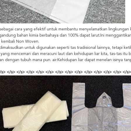
t sebagai cara yang efektif untuk membantu menyelamatkan lingkung
andung bahan kimia berbahaya dan 100% dapat larut.Ini menggantikan ta
 kembali Non Woven.
i dimaksudkan untuk digunakan seperti tas tradisional lainnya, tetapi ket
yang mencemari dan meracuni laut dan kehidupan liar kita, tas-tas itu 
an dengan tubuh mana pun. air.Kehidupan liar dapat menelan isinya ta
/s> </s> </s> </s> </s> </s> </s> </s> </s> </s> </s> </s> </s> </s>