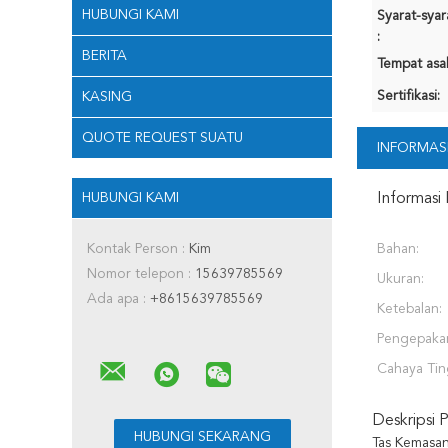
HUBUNGI KAMI
Syarat-sya
:
BERITA
Tempat asal
Sertifikasi:
KASING
QUOTE REQUEST SUATU
INFORMASI
HUBUNGI KAMI
Informasi 
Kontak Person :
Kim
Bahan:
Nomor telepon :
15639785569
Ukuran:
Ada apa :
+8615639785569
Ketebalan:
Pengepaka
Cahaya Tin
Deskripsi 
Tas Kemasan