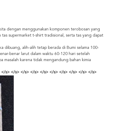
an kita dengan menggunakan komponen terobosan yang
s supermarket t-shirt tradisional, serta tas yang dapat
ika dibuang, alih-alih tetap berada di Bumi selama 100-
benar-benar larut dalam waktu 60-120 hari setelah
npa masalah karena tidak mengandung bahan kimia
 </s> </s> </s> </s> </s> </s> </s> </s> </s> </s>