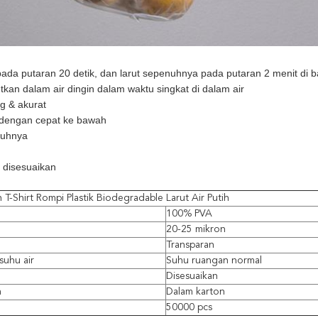
 pada putaran 20 detik, dan larut sepenuhnya pada putaran 2 menit di 
utkan dalam air dingin dalam waktu singkat di dalam air
g & akurat
dengan cepat ke bawah
nuhnya
 disesuaikan
 T-Shirt Rompi Plastik Biodegradable Larut Air Putih
100% PVA
20-25 mikron
Transparan
suhu air
Suhu ruangan normal
Disesuaikan
n
Dalam karton
50000 pcs