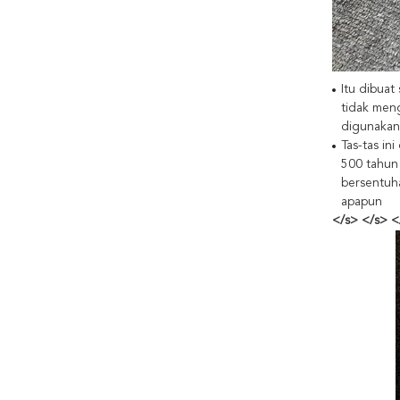
Itu dibua
tidak meng
digunakan
Tas-tas in
500 tahun 
bersentuh
apapun
</s> </s> <