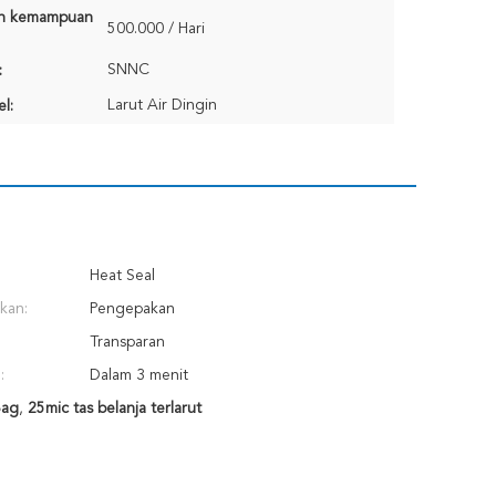
n kemampuan
500.000 / Hari
SNNC
:
Larut Air Dingin
l:
Heat Seal
kan:
Pengepakan
Transparan
:
Dalam 3 menit
Bag
,
25mic tas belanja terlarut