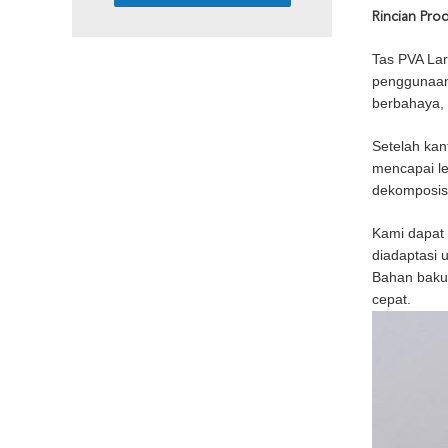
Rincian Pro
Tas PVA Lar
penggunaann
berbahaya, 
Setelah kan
mencapai l
dekomposis
Kami dapat 
diadaptasi 
Bahan baku 
cepat.