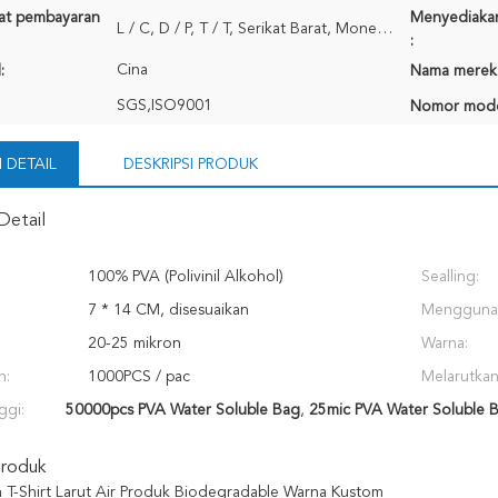
rat pembayaran
Menyediaka
L / C, D / P, T / T, Serikat Barat, MoneyGram
:
Cina
:
Nama merek
SGS,ISO9001
Nomor mode
 DETAIL
DESKRIPSI PRODUK
Detail
100% PVA (Polivinil Alkohol)
Sealling:
7 * 14 CM, disesuaikan
Mengguna
20-25 mikron
Warna:
n:
1000PCS / pac
Melarutkan
ggi:
50000pcs PVA Water Soluble Bag
,
25mic PVA Water Soluble 
Produk
 T-Shirt Larut Air Produk Biodegradable Warna Kustom