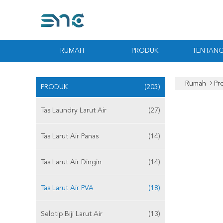
RUMAH
PRODUK
TENTANG
Rumah
Pr
PRODUK
(205)
Tas Laundry Larut Air
(27)
Tas Larut Air Panas
(14)
Tas Larut Air Dingin
(14)
Tas Larut Air PVA
(18)
Selotip Biji Larut Air
(13)