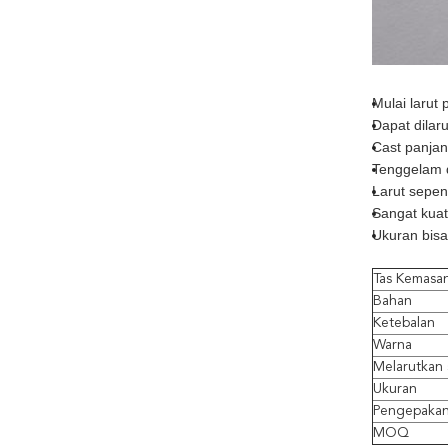
Mulai larut
Dapat dilar
Cast panjan
Tenggelam 
Larut sepe
Sangat kuat
Ukuran bisa
Tas Kemasan
Bahan
Ketebalan
Warna
Melarutkan 
Ukuran
Pengepaka
MOQ