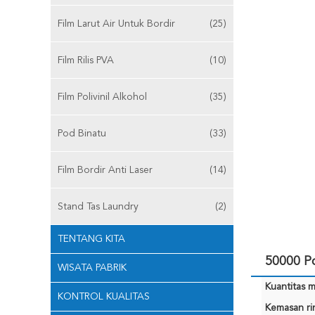
Film Larut Air Untuk Bordir
(25)
Film Rilis PVA
(10)
Film Polivinil Alkohol
(35)
Pod Binatu
(33)
Film Bordir Anti Laser
(14)
Stand Tas Laundry
(2)
TENTANG KITA
50000 Pc
WISATA PABRIK
Kuantitas m
KONTROL KUALITAS
Kemasan rin