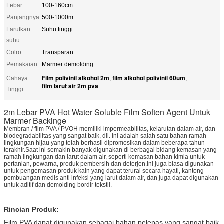
Lebar:
100-160cm
Panjangnya:
500-1000m
Larutkan
Suhu tinggi
suhu:
Colro:
Transparan
Pemakaian:
Marmer demolding
Film polivinil alkohol 2m
film alkohol polivinil 60um
Cahaya
,
,
film larut air 2m pva
Tinggi:
2m Lebar PVA Hot Water Soluble Film Soften Agent Untuk
Marmer Backinge
Membran / film PVA / PVOH memiliki impermeabilitas, kelarutan dalam air, dan
biodegradabilitas yang sangat baik, dll. Ini adalah salah satu bahan ramah
lingkungan hijau yang telah berhasil dipromosikan dalam beberapa tahun
terakhir.Saat ini semakin banyak digunakan di berbagai bidang kemasan yang
ramah lingkungan dan larut dalam air, seperti kemasan bahan kimia untuk
pertanian, pewarna, produk pembersih dan deterjen.Ini juga biasa digunakan
untuk pengemasan produk kain yang dapat terurai secara hayati, kantong
pembuangan medis anti infeksi yang larut dalam air, dan juga dapat digunakan
untuk aditif dan demolding bordir tekstil.
Rincian Produk:
Film PVA dapat digunakan sebagai bahan pelepas yang sangat baik