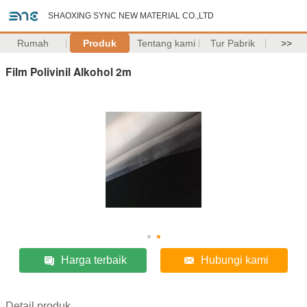
SHAOXING SYNC NEW MATERIAL CO.,LTD
Rumah
Produk
Tentang kami
Tur Pabrik
>>
Film Polivinil Alkohol 2m
Harga terbaik
Hubungi kami
Detail produk