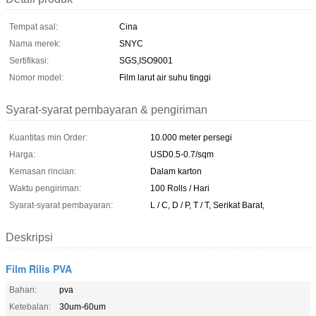
Tempat asal:
Cina
Nama merek:
SNYC
Sertifikasi:
SGS,ISO9001
Nomor model:
Film larut air suhu tinggi
Syarat-syarat pembayaran & pengiriman
Kuantitas min Order:
10.000 meter persegi
Harga:
USD0.5-0.7/sqm
Kemasan rincian:
Dalam karton
Waktu pengiriman:
100 Rolls / Hari
Syarat-syarat pembayaran:
L / C, D / P, T / T, Serikat Barat,
Deskripsi
Film Rilis PVA
Bahan:
pva
Ketebalan:
30um-60um