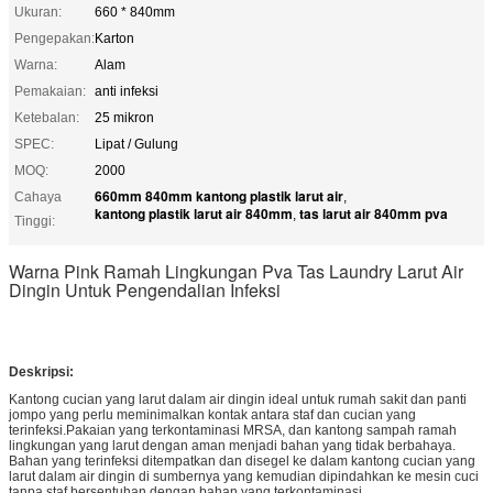
Ukuran:
660 * 840mm
Pengepakan:
Karton
Warna:
Alam
Pemakaian:
anti infeksi
Ketebalan:
25 mikron
SPEC:
Lipat / Gulung
MOQ:
2000
660mm 840mm kantong plastik larut air
Cahaya
,
kantong plastik larut air 840mm
tas larut air 840mm pva
,
Tinggi:
Warna Pink Ramah Lingkungan Pva Tas Laundry Larut Air
Dingin Untuk Pengendalian Infeksi
Deskripsi:
Kantong cucian yang larut dalam air dingin ideal untuk rumah sakit dan panti
jompo yang perlu meminimalkan kontak antara staf dan cucian yang
terinfeksi.Pakaian yang terkontaminasi MRSA, dan kantong sampah ramah
lingkungan yang larut dengan aman menjadi bahan yang tidak berbahaya.
Bahan yang terinfeksi ditempatkan dan disegel ke dalam kantong cucian yang 
larut dalam air dingin di sumbernya yang kemudian dipindahkan ke mesin cuci 
tanpa staf bersentuhan dengan bahan yang terkontaminasi.