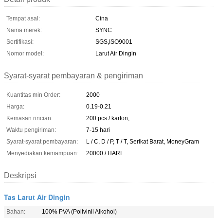
Tempat asal:
Cina
Nama merek:
SYNC
Sertifikasi:
SGS,ISO9001
Nomor model:
Larut Air Dingin
Syarat-syarat pembayaran & pengiriman
Kuantitas min Order:
2000
Harga:
0.19-0.21
Kemasan rincian:
200 pcs / karton,
Waktu pengiriman:
7-15 hari
Syarat-syarat pembayaran:
L / C, D / P, T / T, Serikat Barat, MoneyGram
Menyediakan kemampuan:
20000 / HARI
Deskripsi
Tas Larut Air Dingin
Bahan:
100% PVA (Polivinil Alkohol)