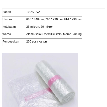
Bahan
100% PVA
Ukuran
660 * 840mm, 710 * 990mm, 914 * 990mm
Ketebalan
25 mikron, 20 mikron
Warna
Alami (selalu memiliki stok), Merah, kuning
Pengepakan
200 pcs / karton