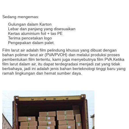
Sedang mengemas:
Gulungan dalam Karton
Lebar dan panjang yang disesuaikan
Kertas aluminium foil + tas PE
Terima pencetakan logo
Pengepakan dalam palet.
Film larut air adalah film pelindung khusus yang dibuat dengan
bahan polimer larut air (PVA/PVOH) dan melalui produksi proses
pembentukan film tertentu, kami juga menyebutnya film PVA.Ketika
film larut dalam air, itu dapat terdegradasi menjadi zat yang tidak
berbahaya, jadi ini adalah jenis bahan berteknologi tinggi baru yang
ramah lingkungan dan hemat sumber daya.
produsen film larut air india film larut air mantan film larut air mantan
pemasok film larut air film larut air india lapisan film larut air