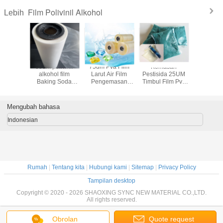
Film Polivinil Alkohol
Lebih
livinil
35um polivinil
75um Pva Film
Kemasan
500m / Ro
l 500m
alkohol film
Larut Air Film
Pestisida 25UM
Polivinil 
Baking Soda
Pengemasan
Timbul Film Pva
Packing Film Film
Laundry
35mikron
Larut Air Dingin
Dilarutkan Dalam
Air
Mengubah bahasa
Indonesian
Rumah
|
Tentang kita
|
Hubungi kami
|
Sitemap
|
Privacy Policy
Tampilan desktop
Copyright © 2020 - 2026 SHAOXING SYNC NEW MATERIAL CO.,LTD.
All rights reserved.
Obrolan
Quote request