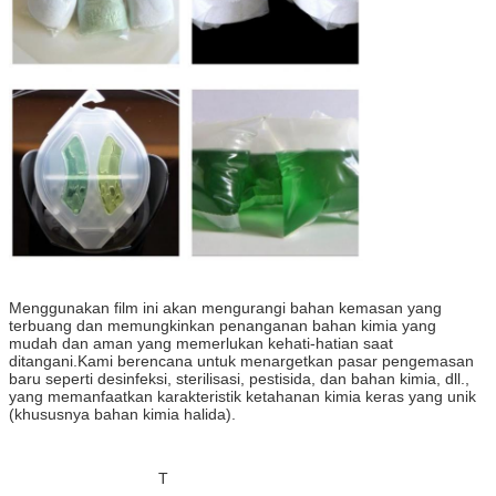
Menggunakan film ini akan mengurangi bahan kemasan yang
terbuang dan memungkinkan penanganan bahan kimia yang
mudah dan aman yang memerlukan kehati-hatian saat
ditangani.Kami berencana untuk menargetkan pasar pengemasan
baru seperti desinfeksi, sterilisasi, pestisida, dan bahan kimia, dll.,
yang memanfaatkan karakteristik ketahanan kimia keras yang unik
(khususnya bahan kimia halida).
film yang larut dalam air flm yang larut dalam air kemasan flm yang
larut dalam air produsen film yang larut dalam air bordir film yang
larut dalam air marke
T