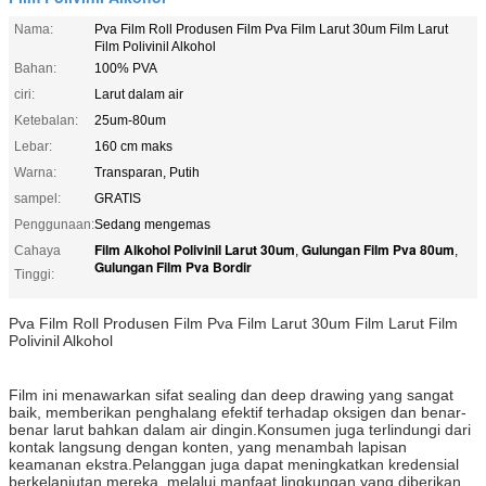
Nama:
Pva Film Roll Produsen Film Pva Film Larut 30um Film Larut
Film Polivinil Alkohol
Bahan:
100% PVA
ciri:
Larut dalam air
Ketebalan:
25um-80um
Lebar:
160 cm maks
Warna:
Transparan, Putih
sampel:
GRATIS
Penggunaan:
Sedang mengemas
Film Alkohol Polivinil Larut 30um
Gulungan Film Pva 80um
Cahaya
,
,
Gulungan Film Pva Bordir
Tinggi:
Pva Film Roll Produsen Film Pva Film Larut 30um Film Larut Film
Polivinil Alkohol
Film ini menawarkan sifat sealing dan deep drawing yang sangat
baik, memberikan penghalang efektif terhadap oksigen dan benar-
benar larut bahkan dalam air dingin.Konsumen juga terlindungi dari
kontak langsung dengan konten, yang menambah lapisan
keamanan ekstra.Pelanggan juga dapat meningkatkan kredensial
berkelanjutan mereka, melalui manfaat lingkungan yang diberikan