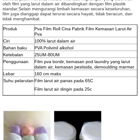
oleh film yang larut dalam air dibandingkan dengan film plastik
standar.Selain mengurangi limbah kemasan secara keseluruhan,
film juga dianggap dapat terurai secara hayati, tidak beracun, dan
tidak menghambat.
Produk
Pva Film Roll Cina Pabrik Film Kemasan Larut Air
Pva
Ciri
100% larut dalam air
Bahan baku
PVA Polivinil alkohol
Ketebalan
25UM-80UM
Penggunaan
Film pva bordir, kemasan pod laundry yang larut
dalam air, kemasan pestisida, demoulding marmer
Lebar
160 cm maks
Suhu pelarutan
Film larut air panas pada 65C
Film larut air dingin pada 25c
pva film roll produsen film pva produksi film pva pemasok film pva
membentuk film pva