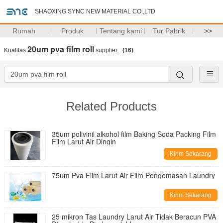
SHAOXING SYNC NEW MATERIAL CO.,LTD
Rumah
Produk
Tentang kami
Tur Pabrik
>>
20um pva film roll
Kualitas
supplier.
(16)
Related Products
35um polivinil alkohol film Baking Soda Packing Film
Film Larut Air Dingin
Kirim Sekarang
75um Pva Film Larut Air Film Pengemasan Laundry
Kirim Sekarang
25 mikron Tas Laundry Larut Air Tidak Beracun PVA