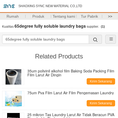
SHAOXING SYNC NEW MATERIAL CO.,LTD
Rumah
Produk
Tentang kami
Tur Pabrik
>>
65degree fully soluble laundry bags
Kualitas
supplier.
(1)
Related Products
35um polivinil alkohol film Baking Soda Packing Film
Film Larut Air Dingin
Kirim Sekarang
75um Pva Film Larut Air Film Pengemasan Laundry
Kirim Sekarang
25 mikron Tas Laundry Larut Air Tidak Beracun PVA