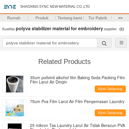
SHAOXING SYNC NEW MATERIAL CO.,LTD
Rumah
Produk
Tentang kami
Tur Pabrik
>>
polyva stabilizer material for embroidery
Kualitas
supplier.
(1)
Related Products
35um polivinil alkohol film Baking Soda Packing Film
Film Larut Air Dingin
Kirim Sekarang
75um Pva Film Larut Air Film Pengemasan Laundry
Kirim Sekarang
25 mikron Tas Laundry Larut Air Tidak Beracun PVA