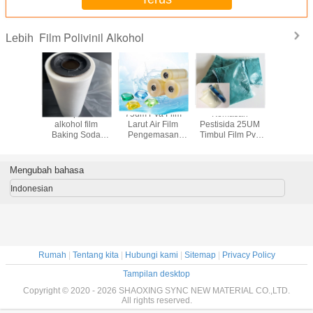
Film Polivinil Alkohol
Lebih
livinil
35um polivinil
75um Pva Film
Kemasan
500m / Ro
l 500m
alkohol film
Larut Air Film
Pestisida 25UM
Polivinil 
Baking Soda
Pengemasan
Timbul Film Pva
Packing Film Film
Laundry
35mikron
Larut Air Dingin
Dilarutkan Dalam
Air
Mengubah bahasa
Indonesian
Rumah
|
Tentang kita
|
Hubungi kami
|
Sitemap
|
Privacy Policy
Tampilan desktop
Copyright © 2020 - 2026 SHAOXING SYNC NEW MATERIAL CO.,LTD.
All rights reserved.