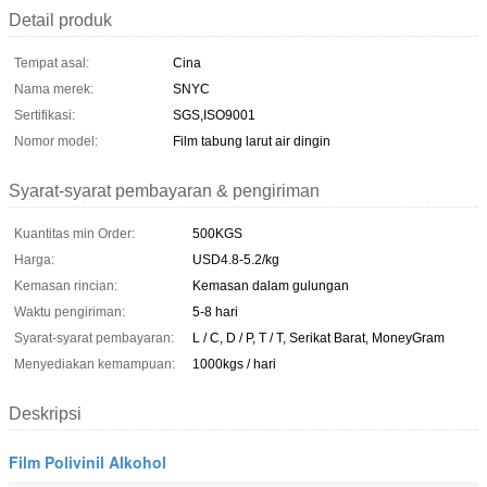
Detail produk
Tempat asal:
Cina
Nama merek:
SNYC
Sertifikasi:
SGS,ISO9001
Nomor model:
Film tabung larut air dingin
Syarat-syarat pembayaran & pengiriman
Kuantitas min Order:
500KGS
Harga:
USD4.8-5.2/kg
Kemasan rincian:
Kemasan dalam gulungan
Waktu pengiriman:
5-8 hari
Syarat-syarat pembayaran:
L / C, D / P, T / T, Serikat Barat, MoneyGram
Menyediakan kemampuan:
1000kgs / hari
Deskripsi
Film Polivinil Alkohol