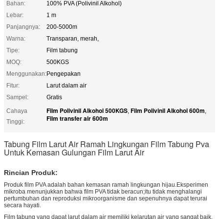
Bahan:
100% PVA (Polivinil Alkohol)
Lebar:
1 m
Panjangnya:
200-5000m
Warna:
Transparan, merah,
Tipe:
Film tabung
MOQ:
500KGS
Menggunakan:
Pengepakan
Fitur:
Larut dalam air
Sampel:
Gratis
Film Polivinil Alkohol 500KGS
Film Polivinil Alkohol 600m
Cahaya
,
,
Film transfer air 600m
Tinggi:
Tabung Film Larut Air Ramah Lingkungan Film Tabung Pva
Untuk Kemasan Gulungan Film Larut Air
Rincian Produk:
Produk film PVA adalah bahan kemasan ramah lingkungan hijau.Eksperimen
mikroba menunjukkan bahwa film PVA tidak beracun;itu tidak menghalangi
pertumbuhan dan reproduksi mikroorganisme dan sepenuhnya dapat terurai
secara hayati.
Film tabung yang dapat larut dalam air memiliki kelarutan air yang sangat baik,