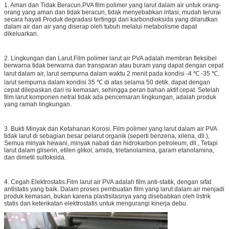
1. Aman dan Tidak Beracun.PVA film polimer yang larut dalam air untuk orang-
orang yang aman dan tidak beracun, tidak menyebabkan iritasi, mudah terurai
secara hayati.Produk degradasi tertinggi dari karbondioksida yang dilarutkan
dalam air dan air yang diserap oleh tubuh melalui metabolisme dapat
dikeluarkan.
2. Lingkungan dan Larut.Film polimer larut air PVA adalah membran fleksibel
berwarna tidak berwarna dan transparan atau buram yang dapat dengan cepat
larut dalam air, larut sempurna dalam waktu 2 menit pada kondisi -4 ℃ -35 ℃,
larut sempurna dalam kondisi 35 ℃ di atas selama 50 detik. dapat dengan
cepat dilepaskan dari isi kemasan, sehingga peran bahan aktif cepat. Setelah
film larut komponen netral tidak ada pencemaran lingkungan, adalah produk
yang ramah lingkungan.
3. Bukti Minyak dan Ketahanan Korosi. Film polimer yang larut dalam air PVA
tidak larut di sebagian besar pelarut organik (seperti benzena, xilena, dll.),
Semua minyak hewani, minyak nabati dan hidrokarbon petroleum, dll., Tetapi
larut dalam gliserin, etilen glikol, amida, trietanolamina, garam etanolamina,
dan dimetil sulfoksida.
4. Cegah Elektrostatis.Film larut air PVA adalah film anti-statik, dengan sifat
antistatis yang baik. Dalam proses pembuatan film yang larut dalam air menjadi
produk kemasan, bukan karena plastisitasnya yang disebabkan oleh listrik
statis dan keterikatan elektrostatis untuk mengurangi kinerja debu.