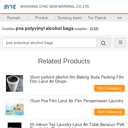
SHAOXING SYNC NEW MATERIAL CO.,LTD
Rumah
Produk
Tentang kami
Tur Pabrik
>>
pva polyvinyl alcohol bags
Kualitas
supplier.
(132)
Related Products
35um polivinil alkohol film Baking Soda Packing Film
Film Larut Air Dingin
Kirim Sekarang
75um Pva Film Larut Air Film Pengemasan Laundry
Kirim Sekarang
25 mikron Tas Laundry Larut Air Tidak Beracun PVA