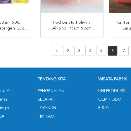
00mm 500m
Pod Binatu Polivinil
Kanton
etergen Cuci
Alkohol 75um 50cm
Laru
Pengepakan
Transparan
Al
I SEKARANG
HUBUNGI SEKARANG
HUB
<
2
3
4
5
6
7
TENTANG KITA
WISATA PABRIK
rut Air
PENGENALAN
LINI PRODUKSI
Panas
SEJARAH
OEM / ODM
Dingin
LAYANAN
R & D
PVA
TIM KAMI