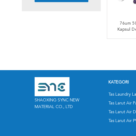
76um 5
Kapsul D
Untuk 
HUBUNG
KATEGORI
Tas Laundry La
SHAOXING SYNC NEW
Tas Larut Air 
MATERIAL CO., LTD
Tas Larut Air 
Tas Larut Air 