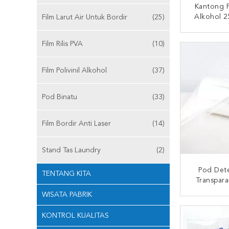
Kantong Pl
Alkohol 
Film Larut Air Untuk Bordir
(25)
HUBUNG
Film Rilis PVA
(10)
Film Polivinil Alkohol
(37)
Pod Binatu
(33)
Film Bordir Anti Laser
(14)
Stand Tas Laundry
(2)
Pod Det
TENTANG KITA
Transpar
WISATA PABRIK
HUBUNG
KONTROL KUALITAS