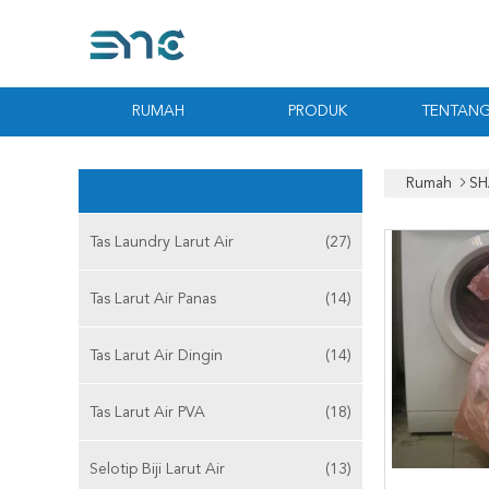
RUMAH
PRODUK
TENTANG
Rumah
SH
PRODUK
(207)
Tas Laundry Larut Air
(27)
Tas Larut Air Panas
(14)
Tas Larut Air Dingin
(14)
Tas Larut Air PVA
(18)
Selotip Biji Larut Air
(13)