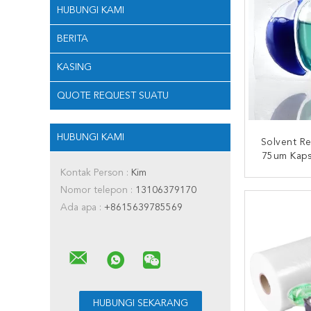
HUBUNGI KAMI
BERITA
KASING
QUOTE REQUEST SUATU
HUBUNGI KAMI
Solvent R
75um Kaps
Lin
Kontak Person :
Kim
Nomor telepon :
13106379170
HUBUNG
Ada apa :
+8615639785569