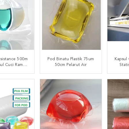
esistance 500m
Pod Binatu Plastik 75um
Kapsul 
ul Cuci Ramah
50cm Pelarut Air
Stat
gkungan
I SEKARANG
HUBUNGI SEKARANG
HUB