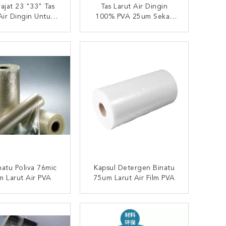
ajat 23 "33" Tas
Tas Larut Air Dingin
Air Dingin Untuk
100% PVA 25um Sekali
Hotel
Pakai
UNGI SEKARANG
HUBUNGI SEKARANG
natu Poliva 76mic
Kapsul Detergen Binatu
 Larut Air PVA
75um Larut Air Film PVA
UNGI SEKARANG
HUBUNGI SEKARANG