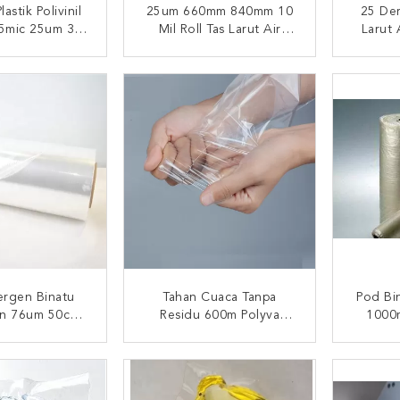
astik Polivinil
25um 660mm 840mm 10
25 Der
25mic 25um 36
Mil Roll Tas Larut Air
Larut 
"39"
Dingin
I SEKARANG
HUBUNGI SEKARANG
HUB
ergen Binatu
Tahan Cuaca Tanpa
Pod Bi
an 76um 50cm
Residu 600m Polyva
1000m
PVA
Laundry Pod
I SEKARANG
HUBUNGI SEKARANG
HUB