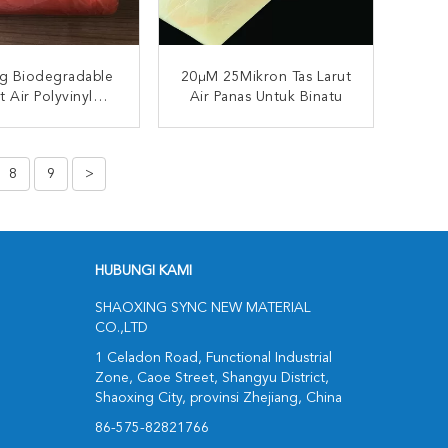
g Biodegradable
20μM 25Mikron Tas Larut
t Air Polyvinyl
Air Panas Untuk Binatu
cohol 25mic
UNGI SEKARANG
HUBUNGI SEKARANG
8
9
>
HUBUNGI KAMI
SHAOXING SYNC NEW MATERIAL
CO.,LTD
1 Celadon Road, Functional Industrial
Zone, Caoe Street, Shangyu District,
Shaoxing City, provinsi Zhejiang, China
86-575-82821766